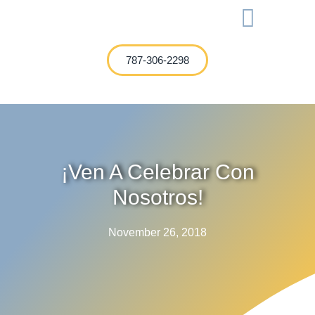
International Investment
787-306-2298
¡Ven A Celebrar Con
Nosotros!
November 26, 2018